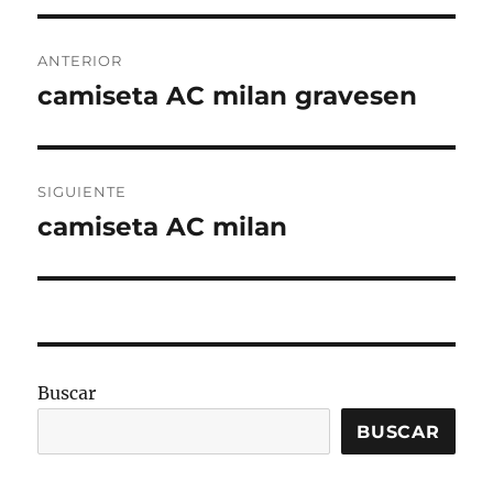
Navegación
ANTERIOR
de
camiseta AC milan gravesen
Entrada
anterior:
entradas
SIGUIENTE
camiseta AC milan
Entrada
siguiente:
Buscar
BUSCAR