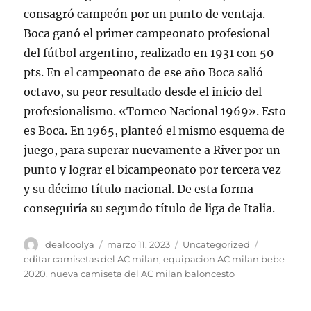
consagró campeón por un punto de ventaja.
Boca ganó el primer campeonato profesional
del fútbol argentino, realizado en 1931 con 50
pts. En el campeonato de ese año Boca salió
octavo, su peor resultado desde el inicio del
profesionalismo. «Torneo Nacional 1969». Esto
es Boca. En 1965, planteó el mismo esquema de
juego, para superar nuevamente a River por un
punto y lograr el bicampeonato por tercera vez
y su décimo título nacional. De esta forma
conseguiría su segundo título de liga de Italia.
Autor
Publicado
Categorías
Etiquetas
dealcoolya
marzo 11, 2023
Uncategorized
el
editar camisetas del AC milan
,
equipacion AC milan bebe
2020
,
nueva camiseta del AC milan baloncesto