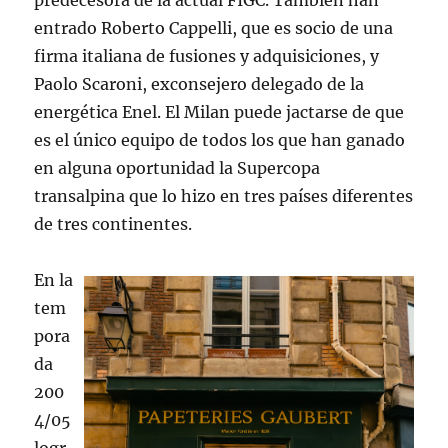
predecesora de la actual FIGC. También han
entrado Roberto Cappelli, que es socio de una
firma italiana de fusiones y adquisiciones, y
Paolo Scaroni, exconsejero delegado de la
energética Enel. El Milan puede jactarse de que
es el único equipo de todos los que han ganado
en alguna oportunidad la Supercopa
transalpina que lo hizo en tres países diferentes
de tres continentes.
En la
tem
pora
da
200
4/05