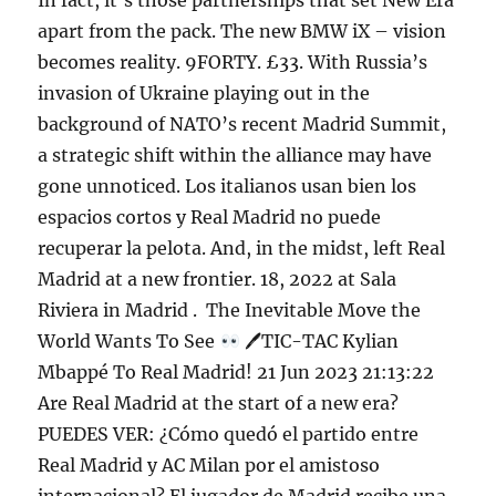
In fact, it’s those partnerships that set New Era
apart from the pack. The new BMW iX – vision
becomes reality. 9FORTY. £33. With Russia’s
invasion of Ukraine playing out in the
background of NATO’s recent Madrid Summit,
a strategic shift within the alliance may have
gone unnoticed. Los italianos usan bien los
espacios cortos y Real Madrid no puede
recuperar la pelota. And, in the midst, left Real
Madrid at a new frontier. 18, 2022 at Sala
Riviera in Madrid .
The Inevitable Move the
World Wants To See
🖊TIC-TAC Kylian
Mbappé To Real Madrid! 21 Jun 2023 21:13:22
Are Real Madrid at the start of a new era?
PUEDES VER: ¿Cómo quedó el partido entre
Real Madrid y AC Milan por el amistoso