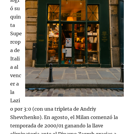
logr
ó su
quin
ta
Supe
rcop
a de
Itali
a al
venc
er a
la
Lazi
o por 3:0 (con una tripleta de Andriy
Shevchenko). En agosto, el Milan comenzó la
temporada de 2000/01 ganando la llave