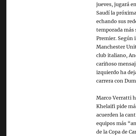
jueves, jugará e
Saudí la próxima
echando sus rede
temporada más si
Premier. Según i
Manchester Unite
club italiano, A
cariñoso mensaje
izquierdo ha dej
carrera con Dumf
Marco Verratti h
Khelaifi pide má
acuerden la cant
equipos más “an
de la Copa de C