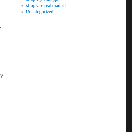
shop.vip-real madrid
Uncategorized
n
e
oy