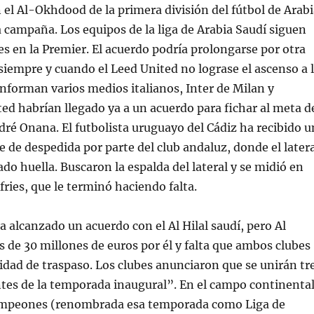
n el Al-Okhdood de la primera división del fútbol de Arab
 campaña. Los equipos de la liga de Arabia Saudí siguen
s en la Premier. El acuerdo podría prolongarse por otra
empre y cuando el Leed United no lograse el ascenso a 
nforman varios medios italianos, Inter de Milan y
d habrían llegado ya a un acuerdo para fichar al meta d
ndré Onana. El futbolista uruguayo del Cádiz ha recibido u
 de despedida por parte del club andaluz, donde el latera
ado huella. Buscaron la espalda del lateral y se midió en
ries, que le terminó haciendo falta.
a alcanzado un acuerdo con el Al Hilal saudí, pero Al
s de 30 millones de euros por él y falta que ambos clubes
idad de traspaso. Los clubes anunciaron que se unirán tr
tes de la temporada inaugural”. En el campo continenta
ampeones (renombrada esa temporada como Liga de