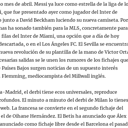
 mes de abril. Messi ya luce como estrella de la liga de l
, que fue presentado ayer como jugador del Inter de
 junto a David Beckham luciendo su nueva camiseta. Por
amas ha sonado también para la MLS, concretamente para
s filas del Inter de Miami, una opción que a día de hoy
escartada, o en el Los Ángeles FC. El Sevilla se encuentr
ueva revolución de su plantilla de la mano de Victor Ort
cesarias salidas se le unen los rumores de los fichajes qu
e Países Bajos surgen noticias de un supuesto interés
an Flemming, mediocampista del Millwall inglés.
ça-Madrid, el derbi tiene ecos universales, reproduce
fundos. El minuto a minuto del derbi de Milan lo tiene
 web. La francesa se convierte en el segundo fichaje del
 el de Oihane Hernández. El Betis ha anunciado que Álex
 anunciado como fichaje libre desde el Barcelona el pasa