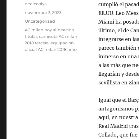
Autor
dealcoolya
cumplió el pasado
Publicado
noviembre 3, 2023
EE.UU. Leo Messi
el
Categorías
Uncategorized
Miami ha posado
Etiquetas
AC milan hoy alineacion
último, el de C
titular
,
camiseta AC milan
integrarse en la
2018 tercera
,
equipacion
parece también d
oficial AC milan 2018 niño
inmerso en una n
a las más que ne
llegarían y desd
sevillista en Zi
Igual que el Bar
antagonismos pro
aquí, en nuestra
Real Madrid tras
Collado, que fue