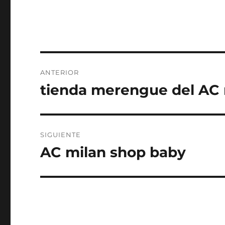
Navegación
ANTERIOR
de
tienda merengue del AC 
Entrada
anterior:
entradas
SIGUIENTE
AC milan shop baby
Entrada
siguiente: