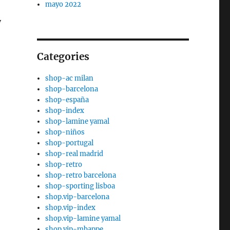
mayo 2022
y
Categories
shop-ac milan
shop-barcelona
shop-españa
shop-index
shop-lamine yamal
shop-niños
shop-portugal
shop-real madrid
shop-retro
shop-retro barcelona
shop-sporting lisboa
shop.vip-barcelona
shop.vip-index
shop.vip-lamine yamal
shop.vip-mbappe