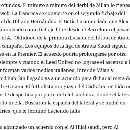
fundos. El minuto a minuto del derbi de Milan lo tiene
 web. La francesa se convierte en el segundo fichaje del
 el de Oihane Hernández. El Betis ha anunciado que Álex
 anunciado como fichaje libre desde el Barcelona el pasa
n el Al-Okhdood de la primera división del fútbol de Arab
 campaña. Los equipos de la liga de Arabia Saudí siguen
s en la Premier. El acuerdo podría prolongarse por otra
empre y cuando el Leed United no lograse el ascenso a 
nforman varios medios italianos, Inter de Milan y
d habrían llegado ya a un acuerdo para fichar al meta d
ndré Onana. El futbolista uruguayo del Cádiz ha recibido u
 de despedida por parte del club andaluz, donde el latera
ado huella. Buscaron la espalda del lateral y se midió en
ries, que le terminó haciendo falta.
a alcanzado un acuerdo con el Al Hilal saudí, pero Al