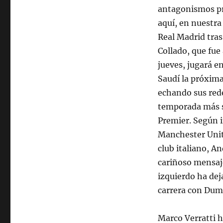
antagonismos pro
aquí, en nuestra
Real Madrid tras
Collado, que fue
jueves, jugará e
Saudí la próxima
echando sus rede
temporada más si
Premier. Según i
Manchester Unite
club italiano, A
cariñoso mensaje
izquierdo ha dej
carrera con Dumf
Marco Verratti h