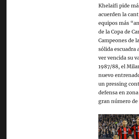
Khelaifi pide má
acuerden la cant
equipos más “an
de la Copa de C
Campeones de la
sólida escuadra 
ver vencida su v
1987/88, el Mil
nuevo entrenador
un pressing cont
defensa en zona,
gran número de j