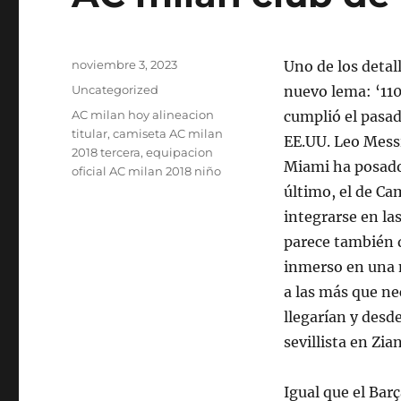
Publicado
noviembre 3, 2023
Uno de los detall
el
Categorías
Uncategorized
nuevo lema: ‘110
Etiquetas
AC milan hoy alineacion
cumplió el pasado
titular
,
camiseta AC milan
EE.UU. Leo Messi
2018 tercera
,
equipacion
Miami ha posado
oficial AC milan 2018 niño
último, el de C
integrarse en la
parece también d
inmerso en una n
a las más que ne
llegarían y desd
sevillista en Zi
Igual que el Bar