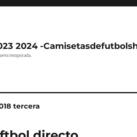
023 2024 -Camisetasdefutbols
nueva temporada.
018 tercera
ftbol directo