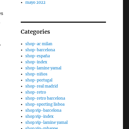
mayo 2022
es
l
Categories
shop-ac milan
y
shop-barcelona
shop-españa
shop-index
shop-lamine yamal
shop-niños
shop-portugal
shop-real madrid
shop-retro
shop-retro barcelona
shop-sporting lisboa
shop.vip-barcelona
shop.vip-index
shop.vip-lamine yamal
shop.vip-mbappe