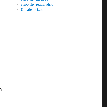
shop.vip-real madrid
Uncategorized
n
e
oy