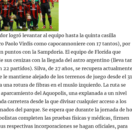
or logró levantar al equipo hasta la quinta casilla
ro Paolo Virdis como capocannoniere con 17 tantos), por
en puntos con la Sampdoria. El equipo de Florida que
e sus cenizas con la llegada del astro argentino (lleva ta
n 22 partidos). Silva, de 27 años, se recupera actualment
e le mantiene alejado de los terrenos de juego desde el 31
 una rotura de fibras en el muslo izquierdo. La ruta se
o aparcamiento del Aquopolis, una explanada a un nivel
tada carretera desde la que divisar cualquier acceso a los
ados del parque. Se espera que durante la jornada de h
olistas completen las pruebas físicas y médicas, firmen
sus respectivas incorporaciones se hagan oficiales, para