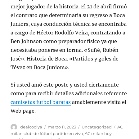
mejor jugador de la historia. El 21 de abril firmó
el contrato que determinaría su regreso a Boca
Juniors, cuya conducción técnica se encontraba
a cargo de Héctor Rodolfo Veira, contratando a
Ben Johnson como preparador físico ya que
necesitaba ponerse en forma. «Suñé, Rubén
José». Historia de Boca. «Partidos y goles de
Tévez en Boca Juniors».
Si usted amó este poste y usted ciertamente
como para recibir detalles adicionales referente
camisetas futbol baratas
amablemente visita el
Web page.
Autor
Publicado
Categorías
Etiquetas
dealcoolya
marzo 11, 2023
Uncategorized
AC
el
milan club de fútbol partido en vivo
,
AC milan hoy