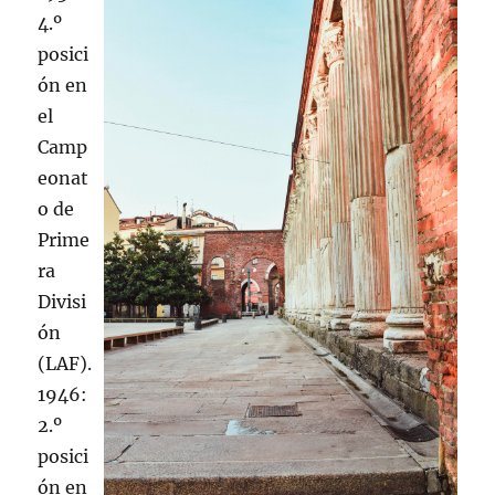
4.º
posici
ón en
el
Camp
eonat
o de
Prime
ra
Divisi
ón
(LAF).
1946:
2.º
posici
ón en