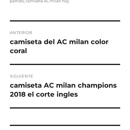
partido
,
camiseta AC milan hoy
Navegación
ANTERIOR
de
camiseta del AC milan color
Entrada
anterior:
coral
entradas
SIGUIENTE
camiseta AC milan champions
Entrada
siguiente:
2018 el corte ingles