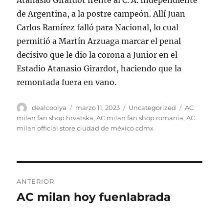
de Argentina, a la postre campeón. Allí Juan
Carlos Ramírez falló para Nacional, lo cual
permitió a Martín Arzuaga marcar el penal
decisivo que le dio la corona a Junior en el
Estadio Atanasio Girardot, haciendo que la
remontada fuera en vano.
Autor
Publicado
Categorías
Etiquetas
dealcoolya
marzo 11, 2023
Uncategorized
AC
el
milan fan shop hrvatska
,
AC milan fan shop romania
,
AC
milan official store ciudad de méxico cdmx
Navegación
ANTERIOR
de
AC milan hoy fuenlabrada
Entrada
anterior:
entradas