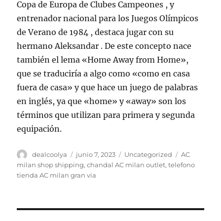
Copa de Europa de Clubes Campeones , y
entrenador nacional para los Juegos Olímpicos
de Verano de 1984 , destaca jugar con su
hermano Aleksandar . De este concepto nace
también el lema «Home Away from Home»,
que se traduciría a algo como «como en casa
fuera de casa» y que hace un juego de palabras
en inglés, ya que «home» y «away» son los
términos que utilizan para primera y segunda
equipación.
Autor
Publicado
Categorías
Etiquetas
dealcoolya
junio 7, 2023
Uncategorized
AC
el
milan shop shipping
,
chandal AC milan outlet
,
telefono
tienda AC milan gran via
Navegación