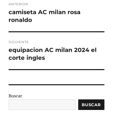
ANTERIOR
de
camiseta AC milan rosa
Entrada
anterior:
ronaldo
entradas
SIGUIENTE
equipacion AC milan 2024 el
Entrada
siguiente:
corte ingles
Buscar
BUSCAR