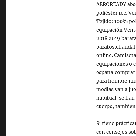
AEROREADY absor
poliéster rec. V
Tejido: 100% pol
equipación Venta
2018 2019 barat
baratos,chandal 
online. Camiset
equipaciones o c
espana,comprar 
para hombre,muj
medias van a jue
habitual, se han
cuerpo, también 
Si tiene práctic
con consejos s