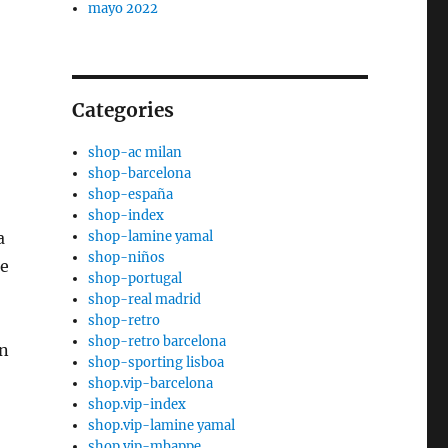
mayo 2022
Categories
shop-ac milan
shop-barcelona
shop-españa
shop-index
shop-lamine yamal
a
shop-niños
ue
shop-portugal
shop-real madrid
shop-retro
shop-retro barcelona
ón
shop-sporting lisboa
shop.vip-barcelona
shop.vip-index
shop.vip-lamine yamal
shop.vip-mbappe