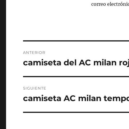
correo electróni
Navegación
ANTERIOR
de
camiseta del AC milan ro
Entrada
anterior:
entradas
SIGUIENTE
camiseta AC milan temp
Entrada
siguiente: