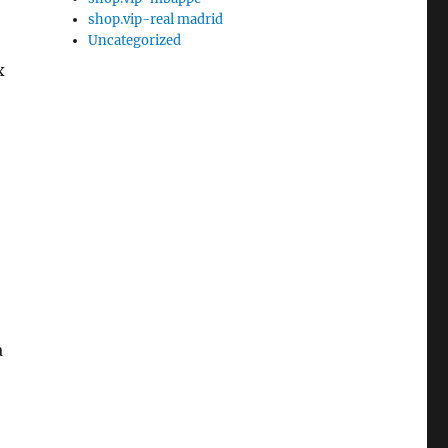
o
shop.vip-real madrid
Uncategorized
x
a