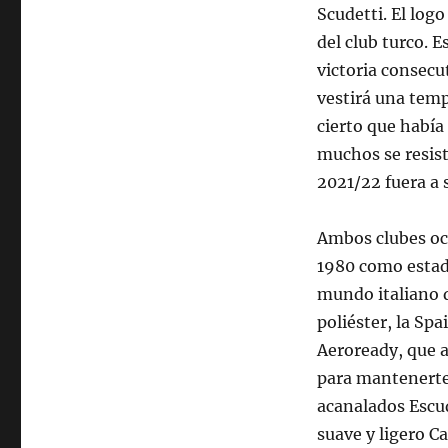
Scudetti. El log
del club turco. 
victoria consecut
vestirá una temp
cierto que había 
muchos se resist
2021/22 fuera a 
Ambos clubes ocu
1980 como estad
mundo italiano 
poliéster, la Sp
Aeroready, que 
para mantenerte 
acanalados Escu
suave y ligero C