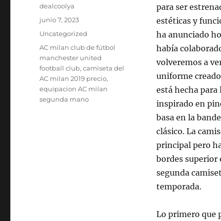
Autor
dealcoolya
para ser estrena
Publicado
junio 7, 2023
estéticas y func
el
Categorías
Uncategorized
ha anunciado ho
Etiquetas
AC milan club de fútbol
había colaborad
manchester united
volveremos a ver
football club
,
camiseta del
uniforme creado
AC milan 2019 precio
,
equipacion AC milan
está hecha para 
segunda mano
inspirado en pin
basa en la bande
clásico. La cami
principal pero h
bordes superior 
segunda camiseta
temporada.
Lo primero que 