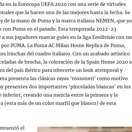
da en la Eurocopa UEFA 2020 con una serie de virtudes
ionales que la hacen una de las mejores hasta la fecha. Se
y de la mano de Puma y la marca italiana NEMEN, que ya
o con Puma en el pasado. Esta temporada 2022-23
 a sus jugadores marcar goles en la liga Eredivisie con un
 por PUMA. La Puma AC Milan Home Replica de Puma,
los hinchas del cuadro italiano. Con un acabado artístico
celadas de brocha, la coloración de la Spain Home 2020 s
ra del país ibérico para ofrecerte un look atemporal y
seta presenta las clásicas rayas ‘rossoneri’ como motivo
ay presentes dos importantes ‘pinceladas blancas’ en los
e inferior, creando una mezcla entre la primera y la
 (esta más de un color marfil que blanco) de esta
presentó el