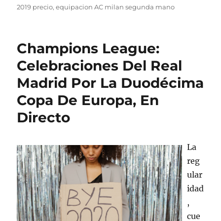
2019 precio
,
equipacion AC milan segunda mano
Champions League:
Celebraciones Del Real
Madrid Por La Duodécima
Copa De Europa, En
Directo
La
reg
ular
idad
,
cue