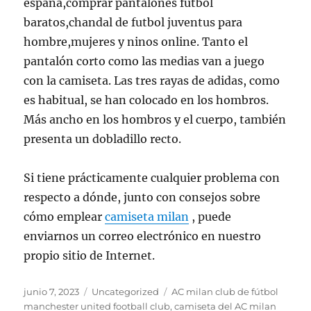
espana,comprar pantalones futbol
baratos,chandal de futbol juventus para
hombre,mujeres y ninos online. Tanto el
pantalón corto como las medias van a juego
con la camiseta. Las tres rayas de adidas, como
es habitual, se han colocado en los hombros.
Más ancho en los hombros y el cuerpo, también
presenta un dobladillo recto.
Si tiene prácticamente cualquier problema con
respecto a dónde, junto con consejos sobre
cómo emplear
camiseta milan
, puede
enviarnos un correo electrónico en nuestro
propio sitio de Internet.
Publicado
Categorías
Etiquetas
junio 7, 2023
Uncategorized
AC milan club de fútbol
el
manchester united football club
,
camiseta del AC milan