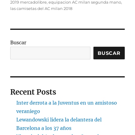
el
2019 mercadolibre
,
equipacion AC milan segunda mano
,
las camisetas del AC milan 2018
Buscar
BUSCAR
Recent Posts
Inter derrota a la Juventus en un amistoso
veraniego
Lewandowski lidera la delantera del
Barcelona a los 37 años