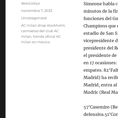
Autor
dealcoolya
Simeone habla co
Publicado
noviembre 7, 2023
minutos de la fi
el
Categorías
Uncategorized
funciones del Go
Etiquetas
AC milan shop stockholm
,
Champions que en
camisetas del club AC
estadio de San Si
milan
,
tienda oficial AC
vicepresidente d
milan en mexico
presidente del 
el presidente de
en 17 ocasiones: 
empates. 82’Falt
Madrid) ha recib
Madrid, entra al
Modric (Real Mad
57’Casemiro (Rea
defensiva.51’Cor