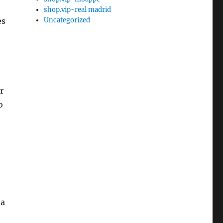
shop.vip-real madrid
Uncategorized
es
r
o
ta