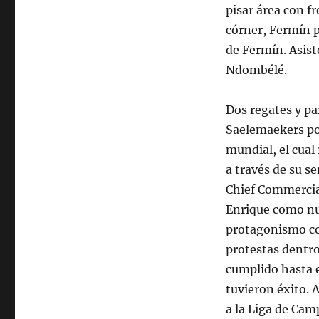
pisar área con f
córner, Fermín 
de Fermín. Asist
Ndombélé.
Dos regates y pa
Saelemaekers p
mundial, el cual
a través de su s
Chief Commercial
Enrique como nu
protagonismo con
protestas dentro
cumplido hasta e
tuvieron éxito. A
a la Liga de Cam