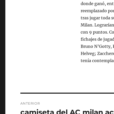
donde ganó, entr
reemplazado por 
tras jugar toda 
Milan. Lograrían
con 9 puntos. Co
fichajes de juga
Bruno N’Gotty, 
Helveg; Zacchero
tenía contempla
Navegación
ANTERIOR
de
camiseta del AC milan ac
Entrada