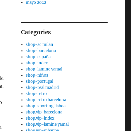
mayo 2022
Categories
shop-ac milan
shop-barcelona
shop-españa
shop-index
shop-lamine yamal
shop-niños
la
shop-portugal
a.
shop-real madrid
shop-retro
shop-retro barcelona
o
shop-sporting lisboa
shop.vip-barcelona
shop.vip-index
shop.vip-lamine yamal
a
shop.vip-mbappe