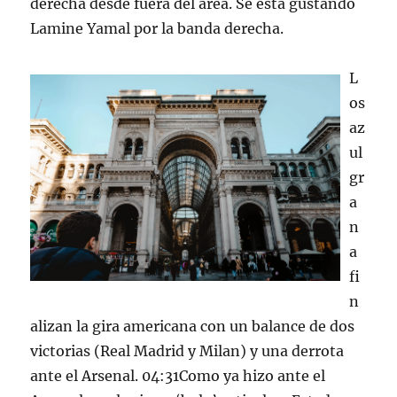
derecha desde fuera del área. Se está gustando
Lamine Yamal por la banda derecha.
L
os
az
ul
gr
a
n
a
fi
n
alizan la gira americana con un balance de dos
victorias (Real Madrid y Milan) y una derrota
ante el Arsenal. 04:31Como ya hizo ante el