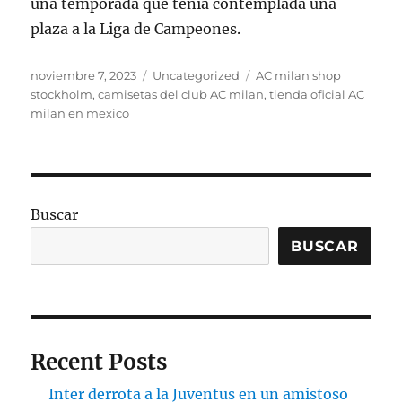
una temporada que tenía contemplada una
plaza a la Liga de Campeones.
Publicado
Categorías
Etiquetas
noviembre 7, 2023
Uncategorized
AC milan shop
el
stockholm
,
camisetas del club AC milan
,
tienda oficial AC
milan en mexico
Buscar
BUSCAR
Recent Posts
Inter derrota a la Juventus en un amistoso