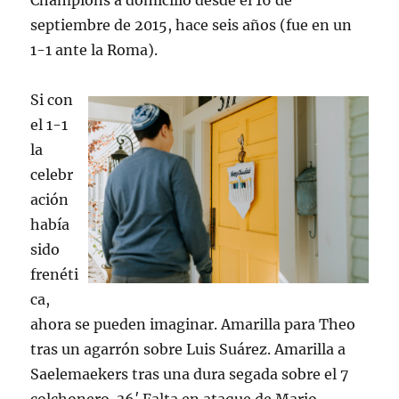
Champions a domicilio desde el 16 de
septiembre de 2015, hace seis años (fue en un
1-1 ante la Roma).
Si con
el 1-1
la
celebr
ación
había
sido
frenéti
ca,
ahora se pueden imaginar. Amarilla para Theo
tras un agarrón sobre Luis Suárez. Amarilla a
Saelemaekers tras una dura segada sobre el 7