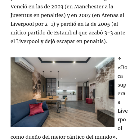
Venció en las de 2003 (en Manchester a la
Juventus en penalties) y en 2007 (en Atenas al
Liverpool por 2-1) y perdió en la de 2005 (el
mítico partido de Estambul que acabó 3-3 ante
el Liverpool y dejó escapar en penaltis).
↑
«Bo
ca
sup
era
a
Live
rpo
ol
como dueño del mejor cántico del mundo».