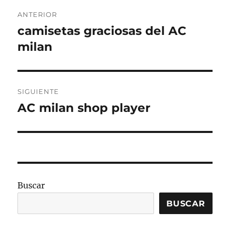
Navegación
ANTERIOR
de
camisetas graciosas del AC
Entrada
anterior:
milan
entradas
SIGUIENTE
AC milan shop player
Entrada
siguiente:
Buscar
BUSCAR