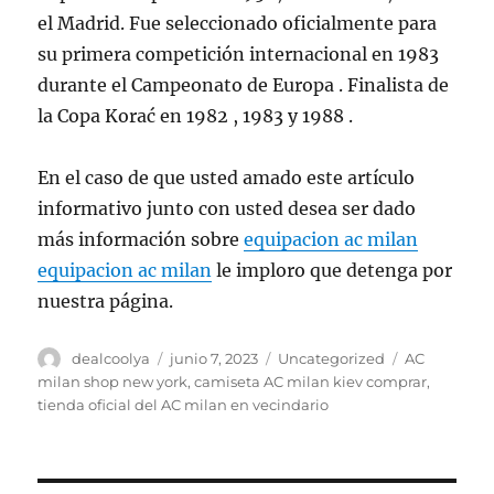
el Madrid. Fue seleccionado oficialmente para
su primera competición internacional en 1983
durante el Campeonato de Europa . Finalista de
la Copa Korać en 1982 , 1983 y 1988 .
En el caso de que usted amado este artículo
informativo junto con usted desea ser dado
más información sobre
equipacion ac milan
equipacion ac milan
le imploro que detenga por
nuestra página.
Autor
Publicado
Categorías
Etiquetas
dealcoolya
junio 7, 2023
Uncategorized
AC
el
milan shop new york
,
camiseta AC milan kiev comprar
,
tienda oficial del AC milan en vecindario