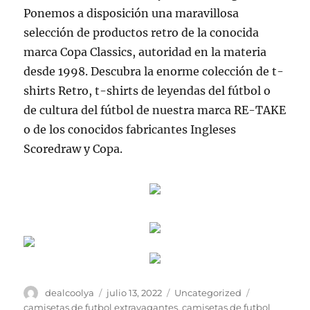
Ponemos a disposición una maravillosa
selección de productos retro de la conocida
marca Copa Classics, autoridad en la materia
desde 1998. Descubra la enorme colección de t-
shirts Retro, t-shirts de leyendas del fútbol o
de cultura del fútbol de nuestra marca RE-TAKE
o de los conocidos fabricantes Ingleses
Scoredraw y Copa.
Autor
Publicado
Categorías
Etiquetas
dealcoolya
julio 13, 2022
Uncategorized
el
camisetas de futbol extravagantes
,
camisetas de futbol