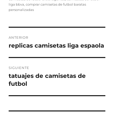
liga bbva
,
comprar camisetas de futbol baratas
personalizadas
Navegación
ANTERIOR
de
replicas camisetas liga espaola
Entrada
anterior:
entradas
SIGUIENTE
tatuajes de camisetas de
Entrada
siguiente:
futbol