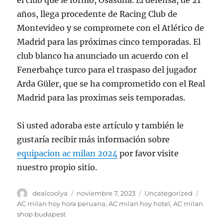
el club que le formó, Osasuna. El defensa, de 21
años, llega procedente de Racing Club de
Montevideo y se compromete con el Atlético de
Madrid para las próximas cinco temporadas. El
club blanco ha anunciado un acuerdo con el
Fenerbahçe turco para el traspaso del jugador
Arda Güler, que se ha comprometido con el Real
Madrid para las proximas seis temporadas.
Si usted adoraba este artículo y también le
gustaría recibir más información sobre
equipacion ac milan 2024
por favor visite
nuestro propio sitio.
Autor
Publicado
Categorías
Etique
dealcoolya
noviembre 7, 2023
Uncategorized
el
AC milan hoy hora peruana
,
AC milan hoy hotel
,
AC milan
shop budapest