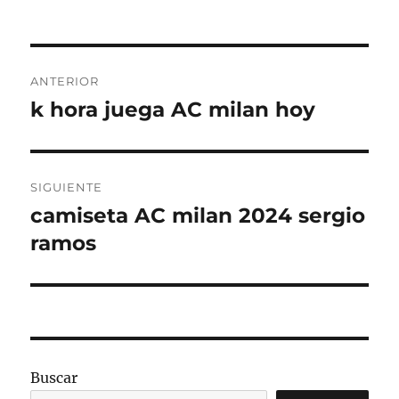
Navegación
ANTERIOR
de
k hora juega AC milan hoy
Entrada
anterior:
entradas
SIGUIENTE
camiseta AC milan 2024 sergio
Entrada
siguiente:
ramos
Buscar