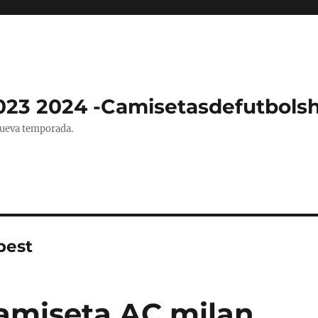
023 2024 -Camisetasdefutbols
nueva temporada.
pest
amiseta AC milan