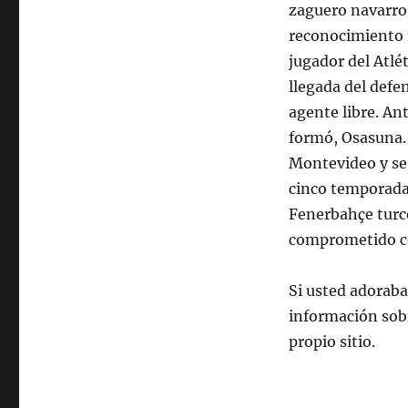
zaguero navarro 
reconocimiento 
jugador del Atlé
llegada del def
agente libre. An
formó, Osasuna. 
Montevideo y se
cinco temporadas
Fenerbahçe turco
comprometido co
Si usted adoraba
información so
propio sitio.