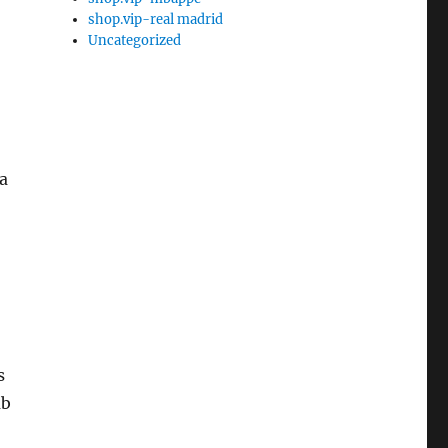
shop.vip-real madrid
Uncategorized
a
s
ub