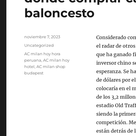
baloncesto
Publicado
noviembre 7, 2023
Considerado como
el
Categorías
Uncategorized
el radar de otro
Etiquetas
AC milan hoy hora
que ha ganado fi
peruana
,
AC milan hoy
inversor chino s
hotel
,
AC milan shop
esperanza. Se ha
budapest
de dólares por e
colocaría en el 
de los 3,2 millo
estadio Old Traf
siendo la primer
competición. Me
están detrás de 