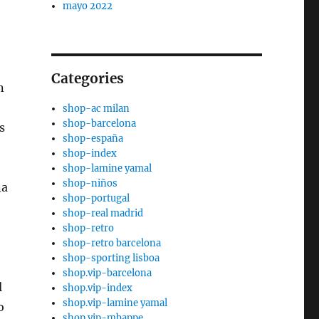
mayo 2022
Categories
n
shop-ac milan
shop-barcelona
s
shop-españa
shop-index
shop-lamine yamal
shop-niños
na
shop-portugal
shop-real madrid
shop-retro
shop-retro barcelona
shop-sporting lisboa
shop.vip-barcelona
l
shop.vip-index
shop.vip-lamine yamal
o
shop.vip-mbappe