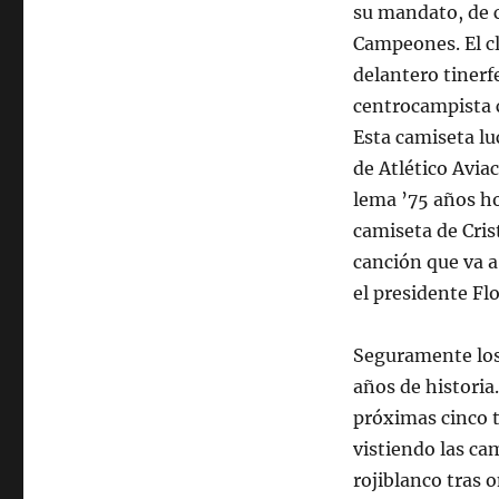
su mandato, de c
Campeones. El cl
delantero tinerf
centrocampista c
Esta camiseta l
de Atlético Aviac
lema ’75 años ho
camiseta de Cris
canción que va a
el presidente Fl
Seguramente los 
años de historia
próximas cinco t
vistiendo las cam
rojiblanco tras 