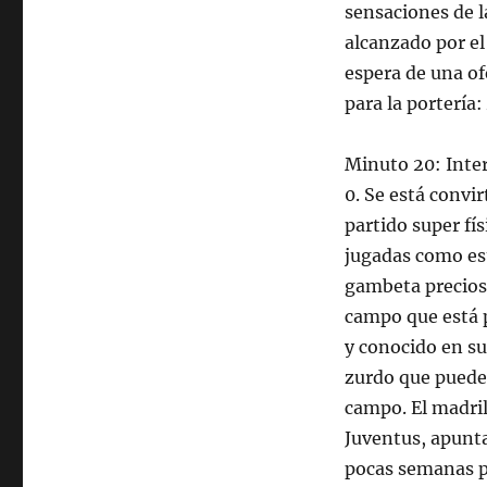
sensaciones de l
alcanzado por e
espera de una of
para la portería:
Minuto 20: Inter
0. Se está convi
partido super fís
jugadas como est
gambeta preciosa
campo que está 
y conocido en su
zurdo que puede 
campo. El madril
Juventus, apunta
pocas semanas po