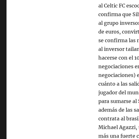
al Celtic FC esco
confirma que Sil
al grupo invers
de euros, convir
se confirma las 
al inversor tail
hacerse con el 1
negociaciones en
negociaciones) e
cuánto a las sali
jugador del mund
para sumarse al
además de las sa
contrata al bras
Michael Agazzi,
más una fuerte c