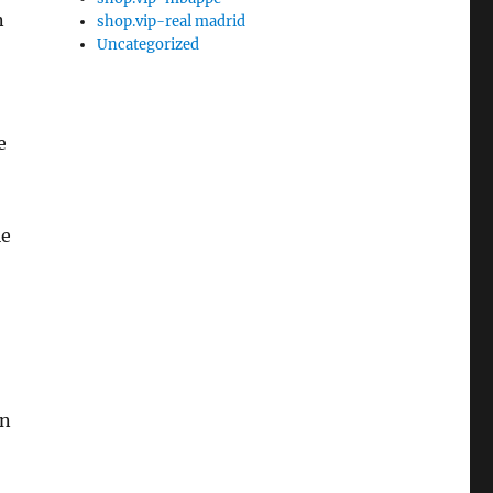
n
shop.vip-real madrid
Uncategorized
e
le
en