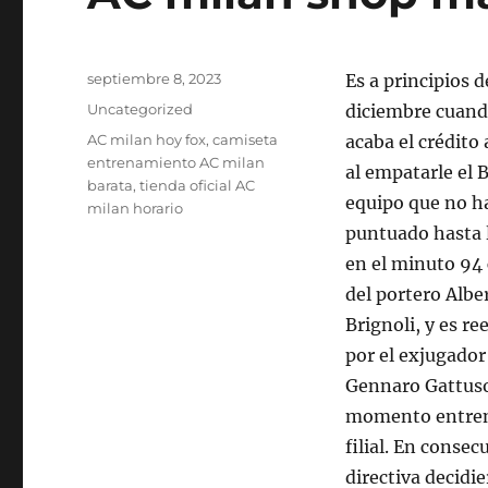
Publicado
septiembre 8, 2023
Es a principios d
el
Categorías
Uncategorized
diciembre cuando
Etiquetas
AC milan hoy fox
,
camiseta
acaba el crédito
entrenamiento AC milan
al empatarle el 
barata
,
tienda oficial AC
equipo que no h
milan horario
puntuado hasta l
en el minuto 94 
del portero Albe
Brignoli, y es r
por el exjugador
Gennaro Gattuso
momento entren
filial. En consec
directiva decidi