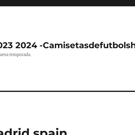
023 2024 -Camisetasdefutbols
nueva temporada.
drid spain