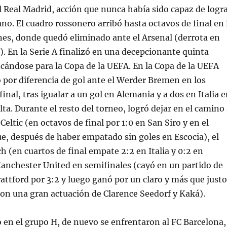
 Real Madrid, acción que nunca había sido capaz de logr
ano. El cuadro rossonero arribó hasta octavos de final en 
es, donde quedó eliminado ante el Arsenal (derrota en
). En la Serie A finalizó en una decepcionante quinta
ficándose para la Copa de la UEFA. En la Copa de la UEFA
por diferencia de gol ante el Werder Bremen en los
final, tras igualar a un gol en Alemania y a dos en Italia 
lta. Durante el resto del torneo, logró dejar en el camino
eltic (en octavos de final por 1:0 en San Siro y en el
e, después de haber empatado sin goles en Escocia), el
 (en cuartos de final empate 2:2 en Italia y 0:2 en
anchester United en semifinales (cayó en un partido de
rattford por 3:2 y luego ganó por un claro y más que justo
con una gran actuación de Clarence Seedorf y Kaká).
ó en el grupo H, de nuevo se enfrentaron al FC Barcelona,