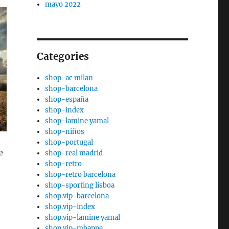
mayo 2022
Categories
shop-ac milan
shop-barcelona
shop-españa
shop-index
shop-lamine yamal
shop-niños
shop-portugal
e
shop-real madrid
shop-retro
shop-retro barcelona
shop-sporting lisboa
shop.vip-barcelona
shop.vip-index
shop.vip-lamine yamal
shop.vip-mbappe