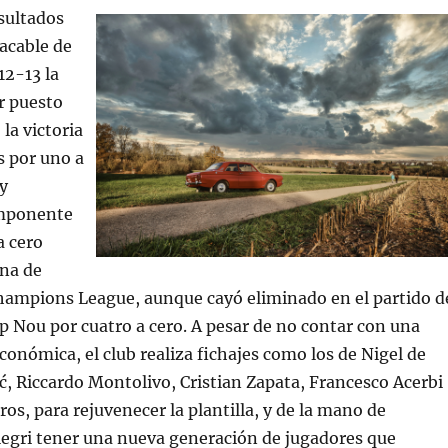
esultados
tacable de
12-13 la
er puesto
la victoria
s por uno a
 y
imponente
a cero
ona de
Champions League, aunque cayó eliminado en el partido d
p Nou por cuatro a cero. A pesar de no contar con una
conómica, el club realiza fichajes como los de Nigel de
ć, Riccardo Montolivo, Cristian Zapata, Francesco Acerbi
os, para rejuvenecer la plantilla, y de la mano de
legri tener una nueva generación de jugadores que