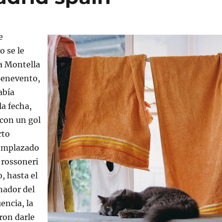
e
 se le
 a Montella
Benevento,
abía
a fecha,
con un gol
rto
eemplazado
 rossoneri
, hasta el
ador del
uencia, la
eron darle