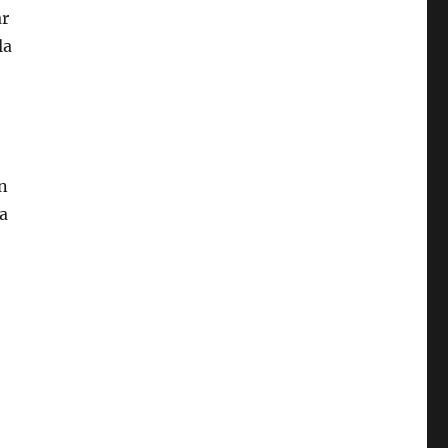
ar
la
en
 a