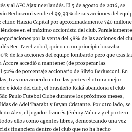
cés y al AFC Ajax neerlandés. El 5 de agosto de 2016, se
vio Berlusconi vende el 99,93% de sus acciones del equi
or chino Haixia Capital por aproximadamente 740 millone
tiéndose en el máximo accionista del club. Paralelamente
negociaciones por la venta del 48% de las acciones del cl
andés Bee Taechaubol, quien en un principio buscaba
00% de las acciones del equipo lombardo pero que tras la
 Árcore accedió a mantener (de prosperar las
l 52% de porcentaje accionario de Silvio Berlusconi. En
das, tras una acuerdo entre las partes el otrora mejor
o e ídolo del club, el brasileño Kaká abandona el club
 São Paulo Futebol Clube durante los próximos meses,
lidas de Adel Taarabt y Bryan Cristante. Por otro lado, se
ileño Alex, el jugador francés Jérémy Ménez y el portero
 todos ellos como agentes libres, demostrando una vez
risis financiera dentro del club que no ha hecho