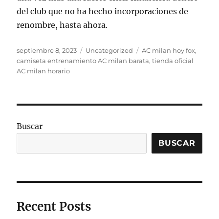
del club que no ha hecho incorporaciones de
renombre, hasta ahora.
Publicado
Categorías
Etiquetas
septiembre 8, 2023
Uncategorized
AC milan hoy fox
,
el
camiseta entrenamiento AC milan barata
,
tienda oficial
AC milan horario
Buscar
BUSCAR
Recent Posts