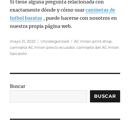
Si tiene alguna pregunta relacionada con
exactamente dónde y cómo usar
camisetas de
futbol baratas
, puede hacerse con nosotros en
nuestra propia página web.
Publicado
Categorías
Etiquetas
mayo 21, 2022
Uncategorized
AC milan print shop
,
el
camiseta AC milan precio ecuador
,
camiseta del AC milan
tipo polo
Buscar
BUSCAR