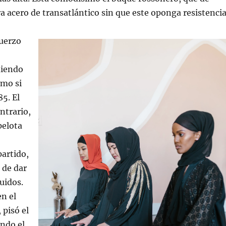
acero de transatlántico sin que este oponga resistencia
uerzo
diendo
omo si
85. El
ontrario,
pelota
partido,
 de dar
uidos.
n el
 pisó el
ndo el