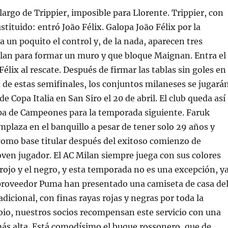
argo de Trippier, imposible para Llorente. Trippier, con
stituido: entró João Félix. Galopa João Félix por la
va un poquito el control y, de la nada, aparecen tres
ilan para formar un muro y que bloque Maignan. Entra el
élix al rescate. Después de firmar las tablas sin goles en
 de estas semifinales, los conjuntos milaneses se jugará
 de Copa Italia en San Siro el 20 de abril. El club queda así
opa de Campeones para la temporada siguiente. Faruk
mplaza en el banquillo a pesar de tener solo 29 años y
 como base titular después del exitoso comienzo de
ven jugador. El AC Milan siempre juega con sus colores
l rojo y el negro, y esta temporada no es una excepción, y
 proveedor Puma han presentado una camiseta de casa de
dicional, con finas rayas rojas y negras por toda la
io, nuestros socios recompensan este servicio con una
s alta. Está comodísimo el buque rossonero, que de