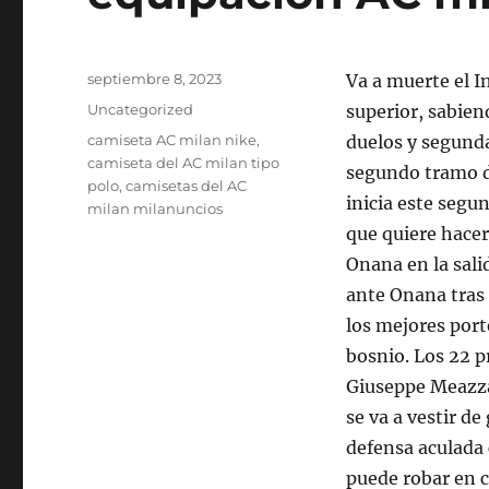
Publicado
septiembre 8, 2023
Va a muerte el I
el
Categorías
Uncategorized
superior, sabie
Etiquetas
camiseta AC milan nike
,
duelos y segunda
camiseta del AC milan tipo
segundo tramo d
polo
,
camisetas del AC
inicia este segu
milan milanuncios
que quiere hacer
Onana en la sali
ante Onana tras 
los mejores por
bosnio. Los 22 p
Giuseppe Meazza
se va a vestir d
defensa aculada 
puede robar en c