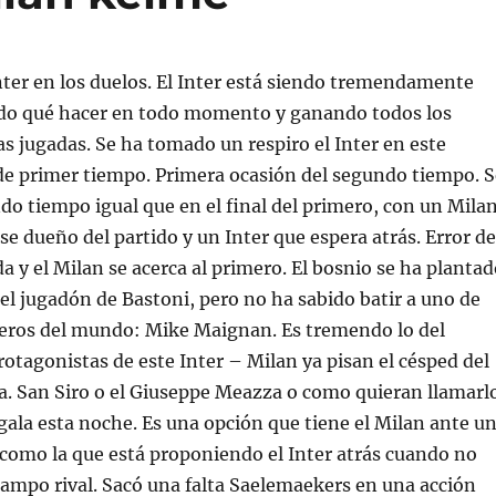
nter en los duelos. El Inter está siendo tremendamente
ndo qué hacer en todo momento y ganando todos los
s jugadas. Se ha tomado un respiro el Inter en este
e primer tiempo. Primera ocasión del segundo tiempo. S
ndo tiempo igual que en el final del primero, con un Mila
se dueño del partido y un Inter que espera atrás. Error de
da y el Milan se acerca al primero. El bosnio se ha planta
el jugadón de Bastoni, pero no ha sabido batir a uno de
teros del mundo: Mike Maignan. Es tremendo lo del
rotagonistas de este Inter – Milan ya pisan el césped del
. San Siro o el Giuseppe Meazza o como quieran llamarl
e gala esta noche. Es una opción que tiene el Milan ante u
como la que está proponiendo el Inter atrás cuando no
ampo rival. Sacó una falta Saelemaekers en una acción