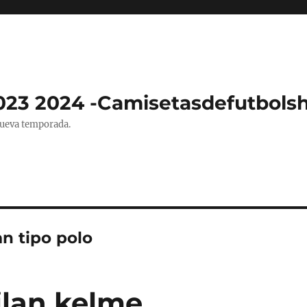
023 2024 -Camisetasdefutbols
nueva temporada.
n tipo polo
ilan kelme