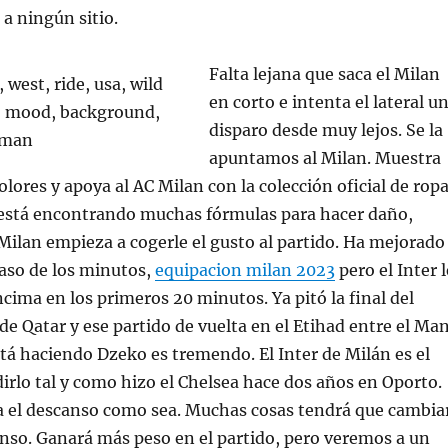
 a ningún sitio.
Falta lejana que saca el Milan
en corto e intenta el lateral u
disparo desde muy lejos. Se la
apuntamos al Milan. Muestra
olores y apoya al AC Milan con la colección oficial de rop
r está encontrando muchas fórmulas para hacer daño,
Milan empieza a cogerle el gusto al partido. Ha mejorado
paso de los minutos,
equipacion milan 2023
pero el Inter l
cima en los primeros 20 minutos. Ya pitó la final del
e Qatar y ese partido de vuelta en el Etihad entre el Man
stá haciendo Dzeko es tremendo. El Inter de Milán es el
rlo tal y como hizo el Chelsea hace dos años en Oporto.
ta el descanso como sea. Muchas cosas tendrá que cambia
anso. Ganará más peso en el partido, pero veremos a un