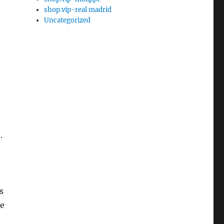
shop.vip-real madrid
Uncategorized
.
s
re