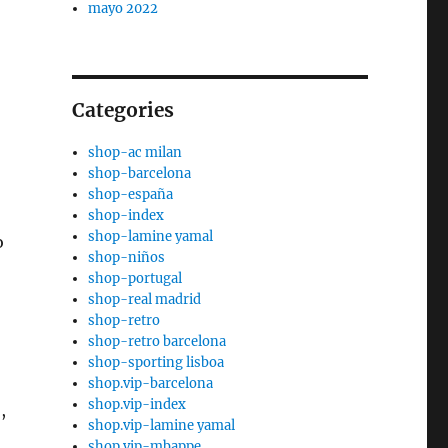
mayo 2022
Categories
shop-ac milan
shop-barcelona
shop-españa
shop-index
shop-lamine yamal
o
shop-niños
shop-portugal
,
shop-real madrid
shop-retro
shop-retro barcelona
shop-sporting lisboa
shop.vip-barcelona
shop.vip-index
,
shop.vip-lamine yamal
shop.vip-mbappe