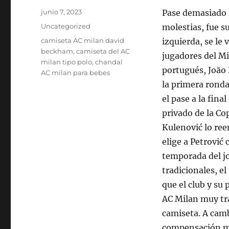
Publicado
junio 7, 2023
Pase demasiado l
el
Categorías
Uncategorized
molestias, fue su
Etiquetas
camiseta AC milan david
izquierda, se le 
beckham
,
camiseta del AC
jugadores del M
milan tipo polo
,
chandal
portugués, João F
AC milan para bebes
la primera ronda
el pase a la final
privado de la C
Kulenović lo ree
elige a Petrović
temporada del jo
tradicionales, e
que el club y su
AC Milan muy tra
camiseta. A camb
compensación má