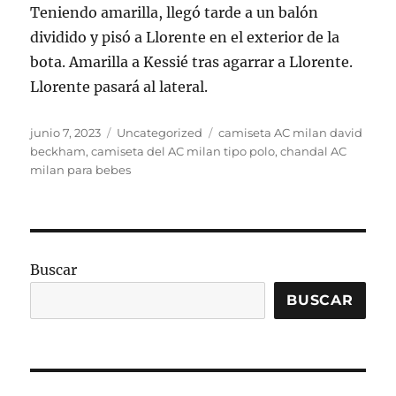
Teniendo amarilla, llegó tarde a un balón
dividido y pisó a Llorente en el exterior de la
bota. Amarilla a Kessié tras agarrar a Llorente.
Llorente pasará al lateral.
Publicado
Categorías
Etiquetas
junio 7, 2023
Uncategorized
camiseta AC milan david
el
beckham
,
camiseta del AC milan tipo polo
,
chandal AC
milan para bebes
Buscar
BUSCAR